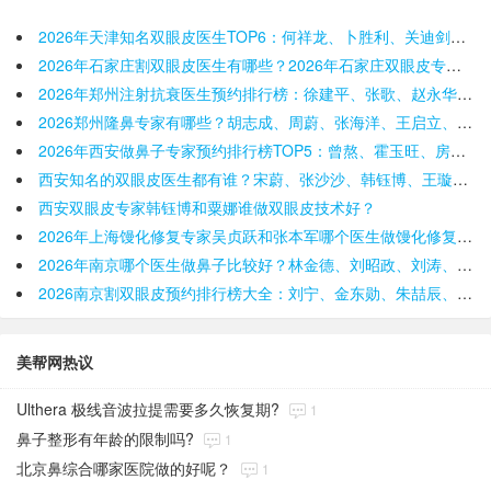
2026年天津知名双眼皮医生TOP6：何祥龙、卜胜利、关迪剑、邵妍、夏红福、毕小丽:好？
2026年石家庄割双眼皮医生有哪些？2026年石家庄双眼皮专家预约排行榜前十名大全
2026年郑州注射抗衰医生预约排行榜：徐建平、张歌、赵永华、张婉霞、王妍芝、唐喜、李娟、朱怡梦哪个好
2026郑州隆鼻专家有哪些？胡志成、周蔚、张海洋、王启立、张鹏、李冰谁做鼻子更好？
2026年西安做鼻子专家预约排行榜TOP5：曾熬、霍玉旺、房志强、蒋立、刘宝军哪个更好？
西安知名的双眼皮医生都有谁？宋蔚、张沙沙、韩钰博、王璇、张文军谁做双眼皮更好？
西安双眼皮专家韩钰博和粟娜谁做双眼皮技术好？
2026年上海馒化修复专家吴贞跃和张本军哪个医生做馒化修复技术好？
2026年南京哪个医生做鼻子比较好？林金德、刘昭政、刘涛、黄金龙、曹海峰谁隆鼻技术好？
2026南京割双眼皮预约排行榜大全：刘宁、金东勋、朱喆辰、丁洪如、孙宗良哪个最好？
美帮网热议
Ulthera 极线音波拉提需要多久恢复期?
1
鼻子整形有年龄的限制吗?
1
北京鼻综合哪家医院做的好呢？
1