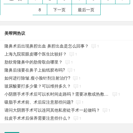
8
下一页
最后一页
美帮网热议
隆鼻术后出现鼻腔出血 鼻腔出血是怎么回事？
1
上海九院双眼皮哪个医生比较好？
1
肋软骨隆鼻中的肋骨取自哪里？
1
隆鼻后须要在鼻子上贴纸胶布吗?
1
如何进行除皱.瘦小脸针剂注射治疗?
1
玻尿酸要打多少量？可以维持多久？
1
小阴唇手术手术后可以长时间走路吗？需要冰敷或热敷？容易感染吗？
1
吸脂手术术前、术后应注意那些问题?
1
请问大阴唇手术可以连同其他私密处手术一起做吗？
1
拉皮手术术后保养需要注意些什么？
1