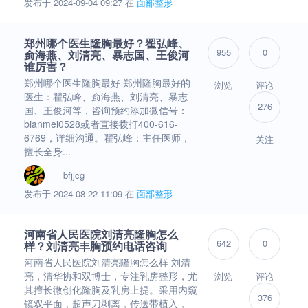
发布于 2024-09-04 09:27 在
面部整形
郑州哪个医生隆胸最好？翟弘峰、
955
0
侴海燕、刘清亮、暴志国、王俊河
谁厉害？
郑州哪个医生隆胸最好 郑州隆胸最好的
浏览
评论
医生：翟弘峰、侴海燕、刘清亮、暴志
276
国、王俊河等，咨询预约添加微信号：
bianmei0528或者直接拨打400-616-
6769，详细沟通。翟弘峰：主任医师，
关注
擅长全身...
bfjjcg
发布于 2024-08-22 11:09 在
面部整形
河南省人民医院刘清亮隆胸怎么
642
0
样？刘清亮丰胸预约电话咨询
河南省人民医院刘清亮隆胸怎么样 刘清
亮，清华协和双博士，专注乳房整形，尤
浏览
评论
其擅长微创化隆胸及乳房上提。采用内窥
376
镜双平面，超声刀剥离，传送带植入，