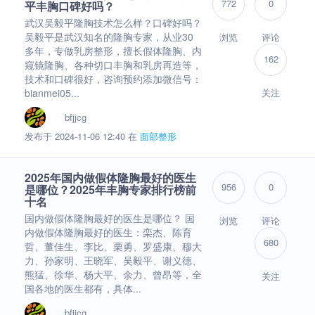
772
0
平丰胸口碑好吗？
武汉吴毅平隆胸技术怎么样？口碑好吗？
吴毅平是武汉知名的隆胸专家，从业30
浏览
评论
多年，专做乳房整形，擅长假体隆胸、内
162
窥镜隆胸、各种切口丰胸和乳房再造等，
技术和口碑很好，咨询预约添加微信号：
bianmei05...
关注
bfjjcg
发布于 2024-11-06 12:40 在
面部整形
2025年国内做假体隆胸最好的医生
956
0
是哪位？2025年丰胸专家排行榜前
十名
国内做假体隆胸最好的医生是哪位？ 国
浏览
评论
内做假体隆胸最好的医生：栾杰、陈育
680
哲、董佳生、李比、栗勇、罗盛康、穆大
力、孙家明、王晓军、吴毅平、谢义德、
熊猛、徐华、杨大平、余力、曾昂等，全
关注
国各地的医生都有，具体...
bfjjcg