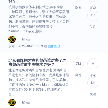
好？
杭州李楠做假体丰胸技术怎么样 李楠：
浏览
评论
主治医师，整形外科，浙江大学医学院附
813
属第二医院，擅长做乳房整形，假体隆
胸、脂肪隆胸、胸部提升等，技术和口碑
都不错，咨询预约添加微信号：
关注
bianmei0528或者直接...
bfjjcg
发布于 2024-10-20 17:09 在
面部整形
北京做隆胸才杰和曾昂谁厉害？才
782
0
杰曾昂谁做丰胸技术更好？
北京做隆胸才杰和曾昂谁厉害 才杰和曾
昂是北京知名的隆胸专家，尤其是假体隆
浏览
评论
胸，技术和口碑都很有保障，手法柔和，
334
咨询预约添加微信号：bianmei0528或者
直接拨打400-616-6769，详细沟通。
曾...
关注
bfjjcg