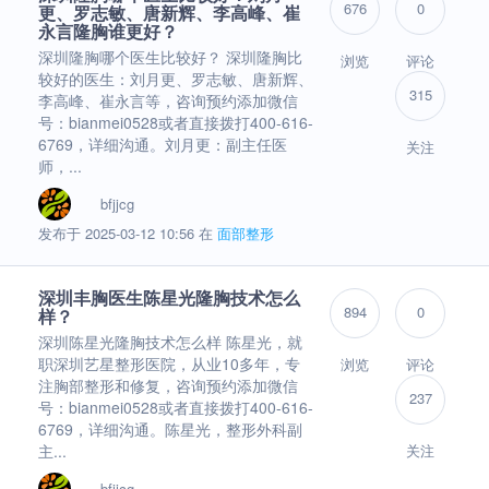
676
0
更、罗志敏、唐新辉、李高峰、崔
永言隆胸谁更好？
深圳隆胸哪个医生比较好？ 深圳隆胸比
浏览
评论
较好的医生：刘月更、罗志敏、唐新辉、
315
李高峰、崔永言等，咨询预约添加微信
号：bianmei0528或者直接拨打400-616-
6769，详细沟通。刘月更：副主任医
关注
师，...
bfjjcg
发布于 2025-03-12 10:56 在
面部整形
深圳丰胸医生陈星光隆胸技术怎么
894
0
样？
深圳陈星光隆胸技术怎么样 陈星光，就
职深圳艺星整形医院，从业10多年，专
浏览
评论
注胸部整形和修复，咨询预约添加微信
237
号：bianmei0528或者直接拨打400-616-
6769，详细沟通。陈星光，整形外科副
主...
关注
bfjjcg