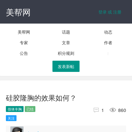
美帮网
登录 或 注册
美帮网
话题
动态
专家
文章
作者
公告
积分规则
发表新帖
硅胶隆胸的效果如何？
假体丰胸
已结


1
860
关注