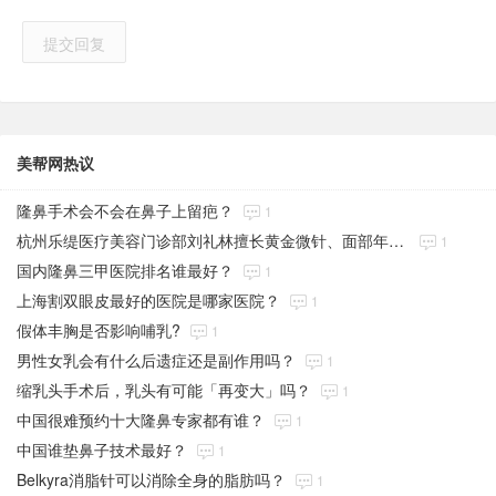
提交回复
美帮网热议
隆鼻手术会不会在鼻子上留疤？
1
杭州乐缇医疗美容门诊部刘礼林擅长黄金微针、面部年轻化、微整注射吗？
1
国内隆鼻三甲医院排名谁最好？
1
上海割双眼皮最好的医院是哪家医院？
1
假体丰胸是否影响哺乳?
1
男性女乳会有什么后遗症还是副作用吗？
1
缩乳头手术后，乳头有可能「再变大」吗？
1
中国很难预约十大隆鼻专家都有谁？
1
中国谁垫鼻子技术最好？
1
Belkyra消脂针可以消除全身的脂肪吗？
1