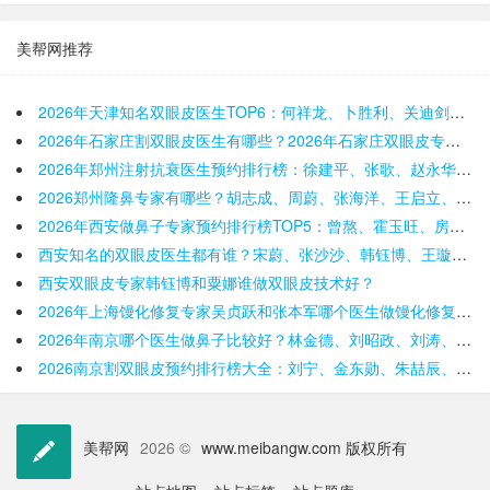
美帮网推荐
2026年天津知名双眼皮医生TOP6：何祥龙、卜胜利、关迪剑、邵妍、夏红福、毕小丽:好？
2026年石家庄割双眼皮医生有哪些？2026年石家庄双眼皮专家预约排行榜前十名大全
2026年郑州注射抗衰医生预约排行榜：徐建平、张歌、赵永华、张婉霞、王妍芝、唐喜、李娟、朱怡梦哪个好
2026郑州隆鼻专家有哪些？胡志成、周蔚、张海洋、王启立、张鹏、李冰谁做鼻子更好？
2026年西安做鼻子专家预约排行榜TOP5：曾熬、霍玉旺、房志强、蒋立、刘宝军哪个更好？
西安知名的双眼皮医生都有谁？宋蔚、张沙沙、韩钰博、王璇、张文军谁做双眼皮更好？
西安双眼皮专家韩钰博和粟娜谁做双眼皮技术好？
2026年上海馒化修复专家吴贞跃和张本军哪个医生做馒化修复技术好？
2026年南京哪个医生做鼻子比较好？林金德、刘昭政、刘涛、黄金龙、曹海峰谁隆鼻技术好？
2026南京割双眼皮预约排行榜大全：刘宁、金东勋、朱喆辰、丁洪如、孙宗良哪个最好？

美帮网
2026 ©
www.meibangw.com 版权所有