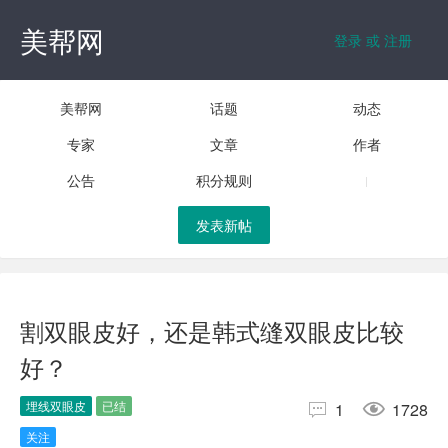
美帮网
登录 或 注册
美帮网
话题
动态
专家
文章
作者
公告
积分规则
发表新帖
割双眼皮好，还是韩式缝双眼皮比较
好？
埋线双眼皮
已结


1
1728
关注