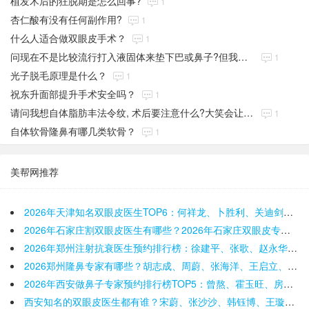
植发术后的狂脱期是怎么回事?
1
杏仁酸有没有任何副作用?
1
什么人适合做双眼皮手术？
1
问现在不是比较流行打入液固体来垫下巴或鼻子?但我看贵诊所还是倾向植入物，真的是比较好的选择吗?
1
光子脱毛原理是什么？
1
祝东升面部提升手术安全吗？
1
请问我想自体脂肪丰法令纹, 术后要注意什么?大笑会让脂肪上移吗?
1
自体软骨隆鼻有哪几类软骨？
1
美帮网推荐
2026年天津知名双眼皮医生TOP6：何祥龙、卜胜利、关迪剑、邵妍、夏红福、毕小丽:好？
2026年石家庄割双眼皮医生有哪些？2026年石家庄双眼皮专家预约排行榜前十名大全
2026年郑州注射抗衰医生预约排行榜：徐建平、张歌、赵永华、张婉霞、王妍芝、唐喜、李娟、朱怡梦哪个好
2026郑州隆鼻专家有哪些？胡志成、周蔚、张海洋、王启立、张鹏、李冰谁做鼻子更好？
2026年西安做鼻子专家预约排行榜TOP5：曾熬、霍玉旺、房志强、蒋立、刘宝军哪个更好？
西安知名的双眼皮医生都有谁？宋蔚、张沙沙、韩钰博、王璇、张文军谁做双眼皮更好？